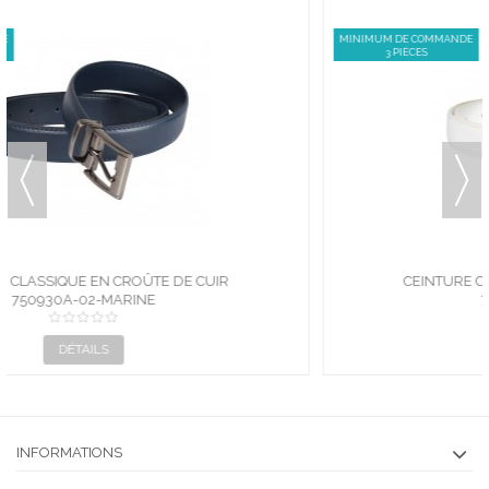
MINIMUM DE COMMANDE
3 PIÈCES
CEINTURE CLASSIQUE EN CROÛTE DE CUIR
750930A-02-BLANC
DÉTAILS
INFORMATIONS