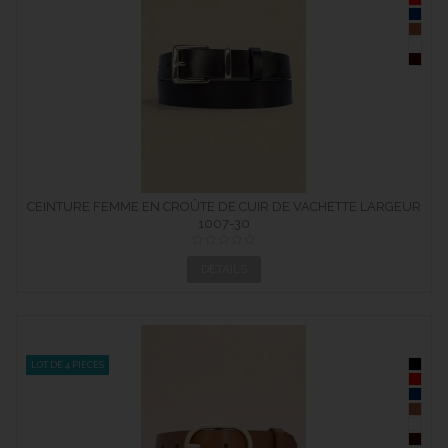
CEINTURE FEMME EN CROÛTE DE CUIR DE VACHETTE LARGEUR
1007-30
30 MM
DÉTAILS
LOT DE 4 PIÈCES