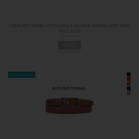
CEINTURE FEMME AUTOMATIQUE BOUCLE CRÉMAILLÈRE SANS
AU22-2506
TROUS...
DÉTAILS
LOT DE 4 PIÈCESS