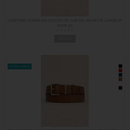
CEINTURE FEMME EN CROÛTE DE CUIR DE VACHETTE LARGEUR
1006-30
30 MM
DÉTAILS
LOT DE 4 PIÈCES