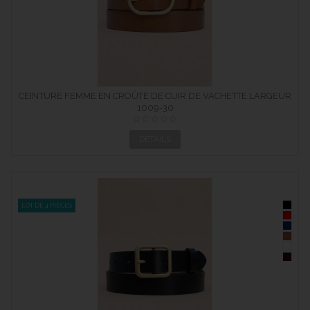
CEINTURE FEMME EN CROÛTE DE CUIR DE VACHETTE LARGEUR
1009-30
30 MM
DÉTAILS
LOT DE 4 PIÈCES