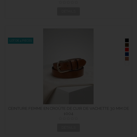
DÉTAILS
LOT DE 4 PIÈCES
CEINTURE FEMME EN CROÛTE DE CUIR DE VACHETTE 30 MM DE
LARGE
1004
DÉTAILS