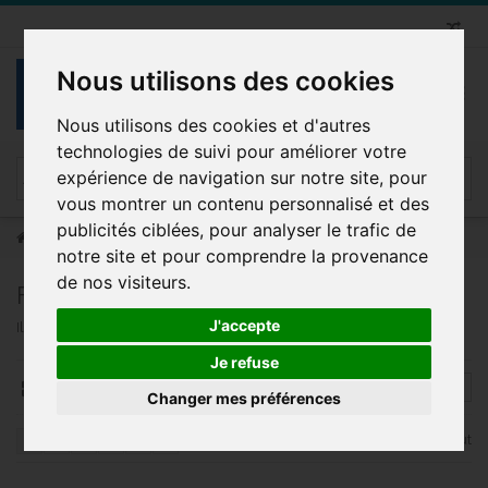
Nous utilisons des cookies
Nous utilisons des cookies et d'autres
technologies de suivi pour améliorer votre
expérience de navigation sur notre site, pour
vous montrer un contenu personnalisé et des
publicités ciblées, pour analyser le trafic de
Ceinture Femme
Fabrication (FEMME)
Fabrication Chinoise
notre site et pour comprendre la provenance
de nos visiteurs.
FABRICATION CHINOISE
J'accepte
Il y a 338 produits.
Je refuse
Changer mes préférences
Afficher tout
1
2
3
...
15