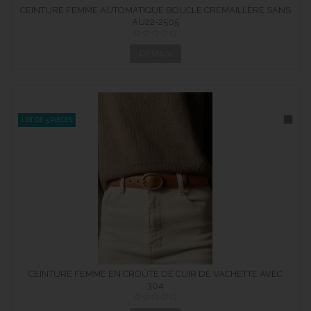
CEINTURE FEMME AUTOMATIQUE BOUCLE CRÉMAILLÈRE SANS
AU22-2505
TROUS...
DÉTAILS
LOT DE 5 PIÈCES
CEINTURE FEMME EN CROÛTE DE CUIR DE VACHETTE AVEC
BOUCLE...
304