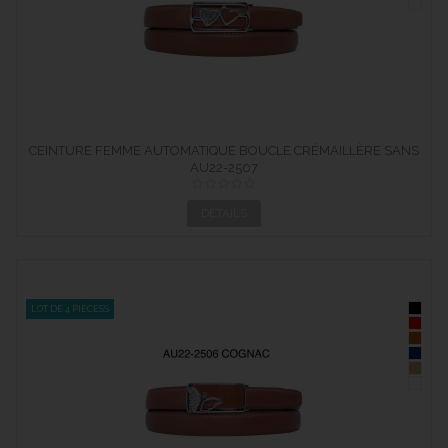
CEINTURE FEMME AUTOMATIQUE BOUCLE CRÉMAILLÈRE SANS
AU22-2507
TROUS...
DÉTAILS
LOT DE 4 PIÈCESS