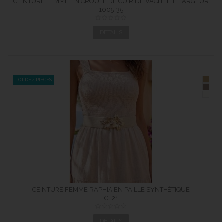
CEINTURE FEMME EN CROÛTE DE CUIR DE VACHETTE LARGEUR
1005-35
35 MM
DÉTAILS
LOT DE 4 PIÈCES
CEINTURE FEMME RAPHIA EN PAILLE SYNTHÉTIQUE
ÉLASTIQUÉ...
CF21
DÉTAILS