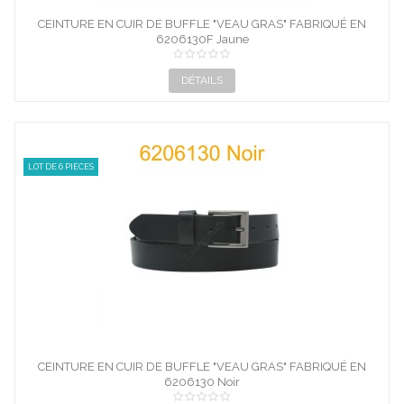
CEINTURE EN CUIR DE BUFFLE "VEAU GRAS" FABRIQUÉ EN
6206130F Jaune
FRANCE...
DÉTAILS
LOT DE 6 PIÈCES
CEINTURE EN CUIR DE BUFFLE "VEAU GRAS" FABRIQUÉ EN
6206130 Noir
FRANCE...