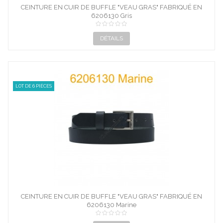
CEINTURE EN CUIR DE BUFFLE "VEAU GRAS" FABRIQUÉ EN
6206130 Gris
FRANCE...
DÉTAILS
LOT DE 6 PIÈCES
CEINTURE EN CUIR DE BUFFLE "VEAU GRAS" FABRIQUÉ EN
6206130 Marine
FRANCE...