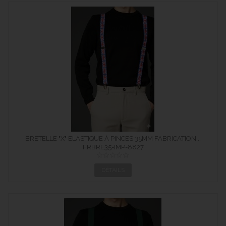
BRETELLE "X" ELASTIQUE À PINCES 35MM FABRICATION...
FRBRE35-IMP-8827
DÉTAILS