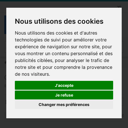
Nous utilisons des cookies
Nous utilisons des cookies et d'autres
technologies de suivi pour améliorer votre
expérience de navigation sur notre site, pour
vous montrer un contenu personnalisé et des
publicités ciblées, pour analyser le trafic de
Bretelle
Genre
notre site et pour comprendre la provenance
de nos visiteurs.
GENRE
J'accepte
Il y a 83 produits.
Je refuse
FILTER
Changer mes préférences
Afficher tout
1
2
3
4