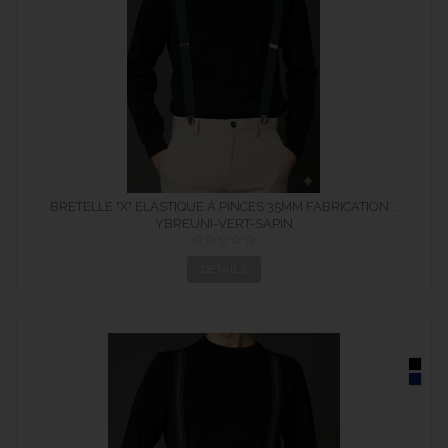
BRETELLE "X" ELASTIQUE À PINCES 35MM FABRICATION...
YBREUNI-VERT-SAPIN
DÉTAILS