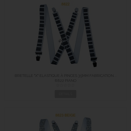
BRETELLE "X" ELASTIQUE À PINCES 35MM FABRICATION...
8822 PIANO
DÉTAILS