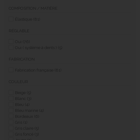
COMPOSITION / MATIÈRE
Élastique
(81)
RÉGLABLE
Oui
(76)
Oui ( système à dents )
(5)
FABRICATION
Fabrication française
(81)
COULEUR
Beige
(5)
Blanc
(3)
Bleu
(4)
Bleu marine
(4)
Bordeaux
(6)
Gris
(1)
Gris claire
(5)
Gris foncé
(3)