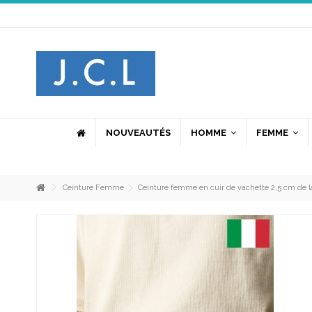
N
No
NOUVEAUTÉS
HOMME
FEMME
po
po
ci
la
Ceinture Femme
Ceinture femme en cuir de vachette 2,5 cm de la
J