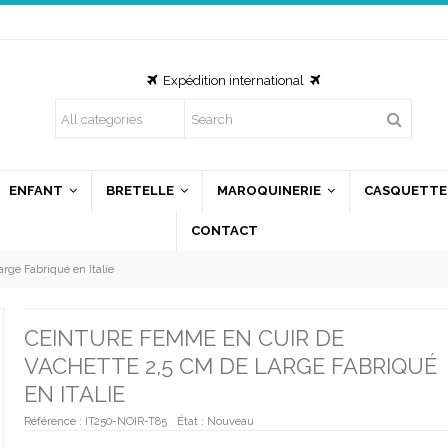
Expédition international
ous utilisons des cookies
us utilisons des cookies et d'autres technologies de suivi
ur améliorer votre expérience de navigation sur notre site,
ENFANT
BRETELLE
MAROQUINERIE
CASQUETTE
ur vous montrer un contenu personnalisé et des publicités
CONTACT
blées, pour analyser le trafic de notre site et pour compren
 provenance de nos visiteurs.
rge Fabriqué en Italie
'accepte
Je refuse
Changer mes préférences
CEINTURE FEMME EN CUIR DE
VACHETTE 2,5 CM DE LARGE FABRIQUÉ
EN ITALIE
Référence :
IT250-NOIR-T85
État :
Nouveau