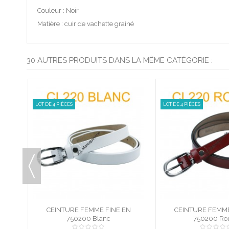
Couleur : Noir
Matière : cuir de vachette grainé
30 AUTRES PRODUITS DANS LA MÊME CATÉGORIE :
LOT DE 4 PIÈCES
E DE
CEINTURE FEMME EN CROUTE DE
CEINTURE FEMME E
NOIR
CUIR DE VACHETTE 750825
750825 Marron
CUIR DE VACHETTE 
750825 Ca
MARRON