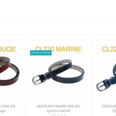
LOT DE 4 PIÈCES
LOT DE 4 PIÈCES
N CROUTE DE
CEINTURE FEMME EN CROUTE DE
CEINTURE F
750825 CAMEL
mel
CUIR DE VACHETTE 750825
750825 Marine
CUIR DE VA
75
MARINE