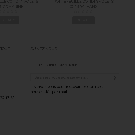
LE COTIDI 3 VOLETS
PORTEFEUILLE COTIDI 3 VOLETS
PO
 EN CUIR CC3805...
805 MARINE
ANTI RFID EN CUIR CC3805...
CC3805 JEANS
AN
DÉTAILS
DÉTAILS
TIQUE
SUIVEZ NOUS
LETTRE D'INFORMATIONS
Inscrivez vous pour recevoir les dernières
nouveautés par mail
 39 17 32