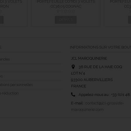
DI 3 VOLETS
PORTEFEUILLE COTIDI 3 VOLETS
PORTEFEUIL
IR CC3805
RRON
ANTI RFID EN CUIR CC3805
CC3805 COGNAC
ANTI RFID
CC3
N
COGNAC
DÉTAILS
E
INFORMATIONS SUR VOTRE BOU
JCL MAROQUINERIE
andes
36 RUE DE LA HAIE COQ
LOT N°4
es
93300 AUBERVILLIERS
tions personnelles
FRANCE
e réduction
Appelez-nous au :
+33 (0)1 48
E-mail :
contact@jcl-grossiste-
maroquinerie.com