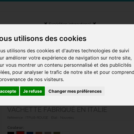
Expédition international
ous utilisons des cookies
us utilisons des cookies et d'autres technologies de suivi
ur améliorer votre expérience de navigation sur notre site,
ENFANT
BRETELLE
MAROQUINERIE
CASQUETTE
ur vous montrer un contenu personnalisé et des publicités
CONTACT
blées, pour analyser le trafic de notre site et pour compren
 provenance de nos visiteurs.
-monnaie en cuir de vachette fabriqué en Italie
'accepte
Je refuse
Changer mes préférences
PETIT PORTE-MONNAIE EN CUIR DE
VACHETTE FABRIQUÉ EN ITALIE
Référence :
ITP118-ROUGE
État :
Nouveau
Couleur: