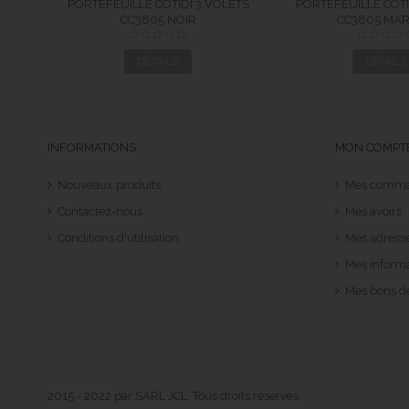
LETS
PORTEFEUILLE COTIDI 3 VOLETS
PORTEFEUILLE COTI
ROUGE
ANTI RFID EN CUIR CC3805 NOIR
CC3805 NOIR
ANTI RFID EN CU
CC3805 MA
MARRO
DÉTAILS
DÉTAILS
INFORMATIONS
MON COMPT
Nouveaux produits
Mes comm
Contactez-nous
Mes avoirs
Conditions d'utilisation
Mes adress
Mes informa
Mes bons d
2015 - 2022 par SARL JCL. Tous droits réservés