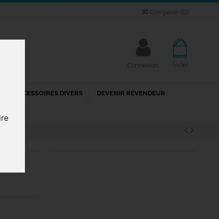
Comparer
(
0
)
(vide)
Connexion
ACCESSOIRES DIVERS
DEVENIR REVENDEUR
dre