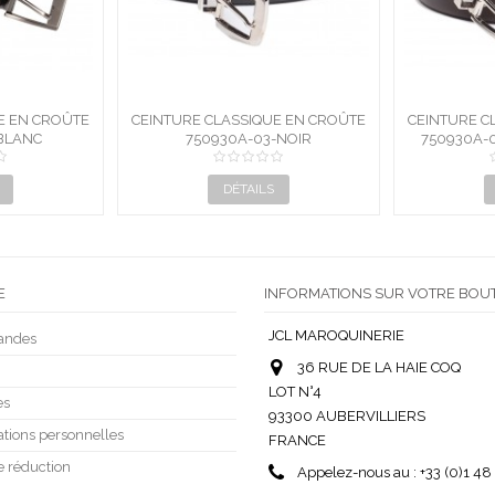
E EN CROÛTE
CEINTURE CLASSIQUE EN CROÛTE
CEINTUR
MARINE
R
750930A-03-BLANC
DE CUIR
EMBOUT E
FR
DÉTAILS
E
INFORMATIONS SUR VOTRE BOU
JCL MAROQUINERIE
andes
36 RUE DE LA HAIE COQ
LOT N°4
es
93300 AUBERVILLIERS
tions personnelles
FRANCE
e réduction
Appelez-nous au :
+33 (0)1 48