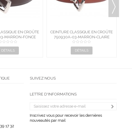
E ÉLASTIQUE AVEC
CEINTURE ÉLASTIQUE AVEC
N CROÛTE DE CUIR
CE30-NOIR
EMBOUT EN CROÛTE DE CUIR
FRCE30-ASS
CR
DÉTAILS
DÉTAILS
TIQUE
SUIVEZ NOUS
LETTRE D'INFORMATIONS
Inscrivez vous pour recevoir les dernières
nouveautés par mail
 39 17 32