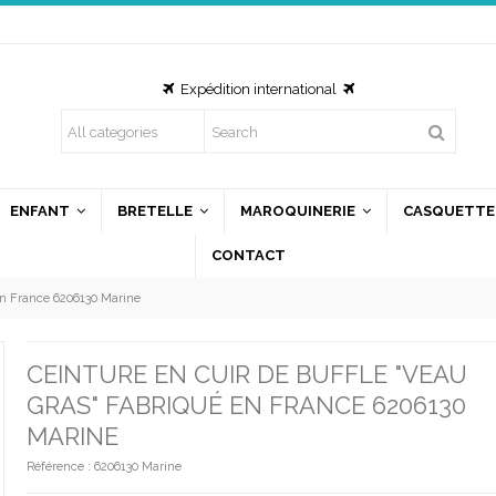
Expédition international
ous utilisons des cookies
us utilisons des cookies et d'autres technologies de suivi
ur améliorer votre expérience de navigation sur notre site,
ENFANT
BRETELLE
MAROQUINERIE
CASQUETTE
ur vous montrer un contenu personnalisé et des publicités
CONTACT
blées, pour analyser le trafic de notre site et pour compren
 provenance de nos visiteurs.
 en France 6206130 Marine
'accepte
Je refuse
Changer mes préférences
CEINTURE EN CUIR DE BUFFLE "VEAU
GRAS" FABRIQUÉ EN FRANCE 6206130
MARINE
Référence :
6206130 Marine