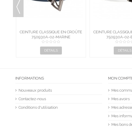
OÛTE
CEINTURE CLASSIQUE EN CROÛTE
CEINTURE CLASSIQU
IRE
750930A-03-GRIS
DE CUIR
750930A-03-
DE CUI
DÉTAILS
DÉTAILS
INFORMATIONS
MON COMPT
Nouveaux produits
Mes comm
Contactez-nous
Mes avoirs
Conditions d'utilisation
Mes adress
Mes informa
Mes bons d