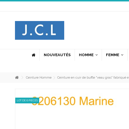
N
No
NOUVEAUTÉS
HOMME
FEMME
po
po
ci
la
Ceinture Homme
Ceinture en cuir de buffle "veau gras" fabriqué
J
LOT DE 6 PIÈCES