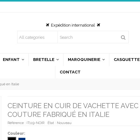
Expédition international
ous utilisons des cookies
us utilisons des cookies et d'autres technologies de suivi
ur améliorer votre expérience de navigation sur notre site,
ENFANT
BRETELLE
MAROQUINERIE
CASQUETTE
ur vous montrer un contenu personnalisé et des publicités
CONTACT
blées, pour analyser le trafic de notre site et pour compren
 provenance de nos visiteurs.
ué en Italie
'accepte
Je refuse
Changer mes préférences
CEINTURE EN CUIR DE VACHETTE AVEC
COUTURE FABRIQUÉ EN ITALIE
Référence :
IT119-NOIR
État :
Nouveau
Couleur: