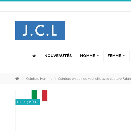
N
No
NOUVEAUTÉS
HOMME
FEMME
po
po
ci
la
Ceinture Homme
Ceinture en cuir de vachette avec couture Fabriq
J
LOT DE 5 PIÈCES