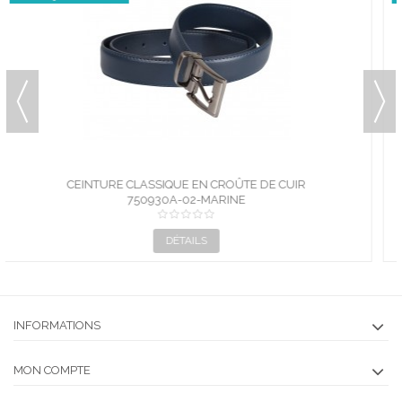
CEINTURE CLASSIQUE EN CROÛTE DE CUIR
750930A-02-BLANC
DÉTAILS
INFORMATIONS
MON COMPTE