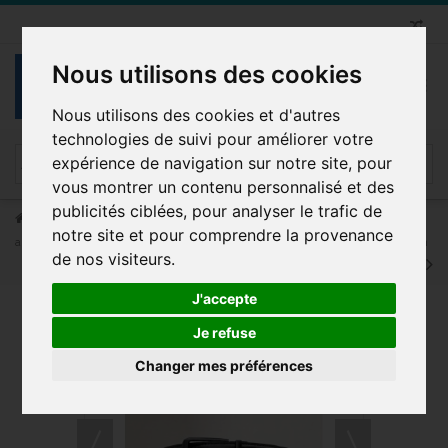
Nous utilisons des cookies
Nous utilisons des cookies et d'autres
technologies de suivi pour améliorer votre
expérience de navigation sur notre site, pour
vous montrer un contenu personnalisé et des
publicités ciblées, pour analyser le trafic de
Ceinture Homme
Automatique - Crémaillère
Ceinture
notre site et pour comprendre la provenance
automatique boucle crémaillère sans trous en croute de cuir de vachette 3.5 cm
de nos visiteurs.
J'accepte
Je refuse
LOT DE 4 PIÈCES
Changer mes préférences